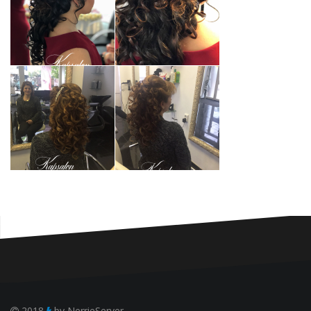
2018
by
NerrieServer